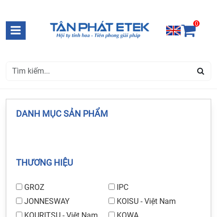
0
DANH MỤC SẢN PHẨM
THƯƠNG HIỆU
GROZ
IPC
JONNESWAY
KOISU - Việt Nam
KOURITSU - Việt Nam
KOWA