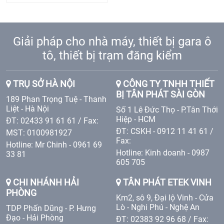
Giải pháp cho nhà máy, thiết bị gara ô
tô, thiết bị trạm đăng kiểm
TRỤ SỞ HÀ NỘI
CÔNG TY TNHH THIẾT
BỊ TÂN PHÁT SÀI GÒN
189 Phan Trọng Tuệ - Thanh
Liệt - Hà Nội
Số 1 Lê Đức Thọ - P.Tân Thới
Hiệp - HCM
ĐT: 02433 91 61 61 / Fax:
ĐT: CSKH - 0912 11 41 61 /
MST: 0100981927
Fax:
Hotline: Mr Chinh - 0961 69
Hotline: Kinh doanh - 0987
33 81
605 705
CHI NHÁNH HẢI
TÂN PHÁT ETEK VINH
PHÒNG
Km2, sô 9, Đại lộ Vinh - Cửa
Lò - Nghi Phú - Nghệ An
TDP Phấn Dũng - P. Hưng
Đạo - Hải Phòng
ĐT: 02383 92 96 68 / Fax: