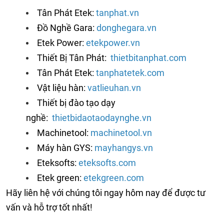
Tân Phát Etek:
tanphat.
vn
Đồ Nghề Gara:
donghegara.vn
Etek Power:
etekpower.vn
Thiết Bị Tân Phát:
thietbitanphat.com
Tân Phát Etek:
tanphatetek.com
Vật liệu hàn:
vatlieuhan.vn
Thiết bị đào tạo dạy
nghề:
thietbidaotaodaynghe.vn
Machinetool:
machinetool.vn
Máy hàn GYS:
mayhangys.vn
Eteksofts:
eteksofts.co
m
Etek green:
etekgreen.com
Hãy liên hệ với chúng tôi ngay hôm nay để được tư
vấn và hỗ trợ tốt nhất!