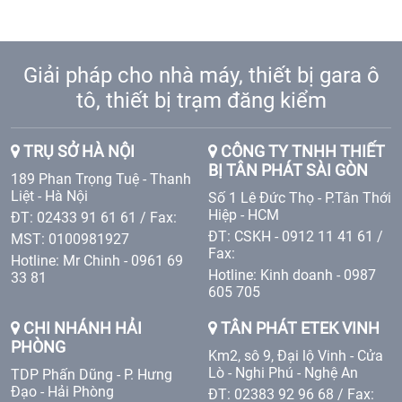
Giải pháp cho nhà máy, thiết bị gara ô
tô, thiết bị trạm đăng kiểm
TRỤ SỞ HÀ NỘI
CÔNG TY TNHH THIẾT
BỊ TÂN PHÁT SÀI GÒN
189 Phan Trọng Tuệ - Thanh
Liệt - Hà Nội
Số 1 Lê Đức Thọ - P.Tân Thới
Hiệp - HCM
ĐT: 02433 91 61 61 / Fax:
ĐT: CSKH - 0912 11 41 61 /
MST: 0100981927
Fax:
Hotline: Mr Chinh - 0961 69
Hotline: Kinh doanh - 0987
33 81
605 705
CHI NHÁNH HẢI
TÂN PHÁT ETEK VINH
PHÒNG
Km2, sô 9, Đại lộ Vinh - Cửa
Lò - Nghi Phú - Nghệ An
TDP Phấn Dũng - P. Hưng
Đạo - Hải Phòng
ĐT: 02383 92 96 68 / Fax: