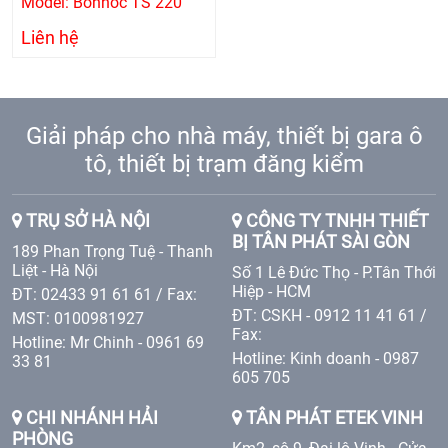
Model: Bonnoc TS 220
Liên hệ
Giải pháp cho nhà máy, thiết bị gara ô
tô, thiết bị trạm đăng kiểm
TRỤ SỞ HÀ NỘI
CÔNG TY TNHH THIẾT
BỊ TÂN PHÁT SÀI GÒN
189 Phan Trọng Tuệ - Thanh
Liệt - Hà Nội
Số 1 Lê Đức Thọ - P.Tân Thới
Hiệp - HCM
ĐT: 02433 91 61 61 / Fax:
ĐT: CSKH - 0912 11 41 61 /
MST: 0100981927
Fax:
Hotline: Mr Chinh - 0961 69
Hotline: Kinh doanh - 0987
33 81
605 705
CHI NHÁNH HẢI
TÂN PHÁT ETEK VINH
PHÒNG