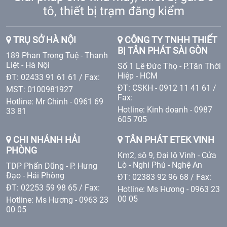
tô, thiết bị trạm đăng kiểm
TRỤ SỞ HÀ NỘI
CÔNG TY TNHH THIẾT
BỊ TÂN PHÁT SÀI GÒN
189 Phan Trọng Tuệ - Thanh
Liệt - Hà Nội
Số 1 Lê Đức Thọ - P.Tân Thới
Hiệp - HCM
ĐT: 02433 91 61 61 / Fax:
ĐT: CSKH - 0912 11 41 61 /
MST: 0100981927
Fax:
Hotline: Mr Chinh - 0961 69
Hotline: Kinh doanh - 0987
33 81
605 705
CHI NHÁNH HẢI
TÂN PHÁT ETEK VINH
PHÒNG
Km2, sô 9, Đại lộ Vinh - Cửa
Lò - Nghi Phú - Nghệ An
TDP Phấn Dũng - P. Hưng
Đạo - Hải Phòng
ĐT: 02383 92 96 68 / Fax:
ĐT: 02253 59 98 65 / Fax:
Hotline: Ms Hương - 0963 23
00 05
Hotline: Ms Hương - 0963 23
00 05