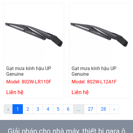
Gạt mưa kính hậu UP
Gạt mưa kính hậu UP
Genuine
Genuine
Model: 802W-LR110F
Model: 802W-L12A1F
Liên hệ
Liên hệ
‹
1
2
3
4
5
6
...
27
28
›
Giải pháp cho nhà máy, thiết bị gara ô