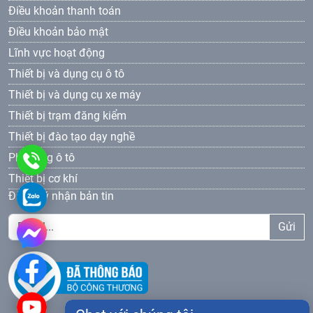
Điều khoản thanh toán
Điều khoản bảo mật
Lĩnh vực hoạt động
Thiết bị và dụng cụ ô tô
Thiết bị và dụng cụ xe máy
Thiết bị trạm đăng kiểm
Thiết bị đào tạo dạy nghề
Phụ tùng ô tô
0961
Thiết bị cơ khí
69
0961693381
Đăng ký nhận bản tin
33
Gửi
81