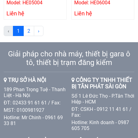
Model: HE05004
Model: HE06004
Liên hệ
Liên hệ
‹
1
2
›
Giải pháp cho nhà máy, thiết bị gara ô
tô, thiết bị trạm đăng kiểm
TRỤ SỞ HÀ NỘI
CÔNG TY TNHH THIẾT
BỊ TÂN PHÁT SÀI GÒN
189 Phan Trọng Tuệ - Thanh
Liệt - Hà Nội
Số 1 Lê Đức Thọ - P.Tân Thới
Hiệp - HCM
ĐT: 02433 91 61 61 / Fax:
ĐT: CSKH - 0912 11 41 61 /
MST: 0100981927
Fax:
Hotline: Mr Chinh - 0961 69
Hotline: Kinh doanh - 0987
33 81
605 705