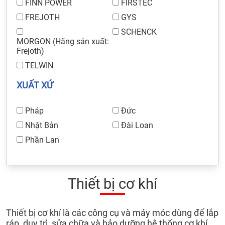
FINN POWER
FIRSTEC
FREJOTH
GYS
SCHENCK
MORGON (Hãng sản xuất:
Frejoth)
TELWIN
XUẤT XỨ
Pháp
Đức
Nhật Bản
Đài Loan
Phần Lan
Thiết bị cơ khí
Thiết bị cơ khí là các công cụ và máy móc dùng để lắp
ráp, duy trì, sửa chữa và bảo dưỡng hệ thống cơ khí