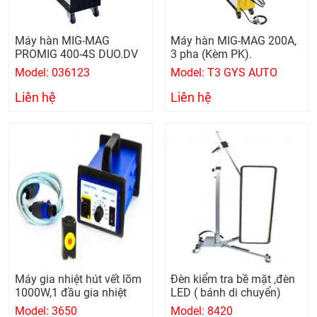
Máy hàn MIG-MAG
Máy hàn MIG-MAG 200A,
PROMIG 400-4S DUO.DV
3 pha (Kèm PK).
Model: 036123
Model: T3 GYS AUTO
Liên hệ
Liên hệ
Máy gia nhiệt hút vết lõm
Đèn kiểm tra bề mặt ,đèn
1000W,1 đầu gia nhiệt
LED ( bánh di chuyển)
Model: 3650
Model: 8420