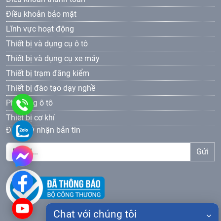
Điều khoản bảo mật
Lĩnh vực hoạt động
Thiết bị và dụng cụ ô tô
Thiết bị và dụng cụ xe máy
Thiết bị trạm đăng kiểm
Thiết bị đào tạo dạy nghề
Phụ tùng ô tô
0961
Thiết bị cơ khí
69
0961693381
Đăng ký nhận bản tin
33
Gửi
81
Chat với chúng tôi