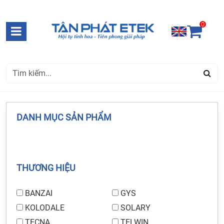
0
DANH MỤC SẢN PHẨM
THƯƠNG HIỆU
BANZAI
GYS
KOLODALE
SOLARY
TECNA
TELWIN