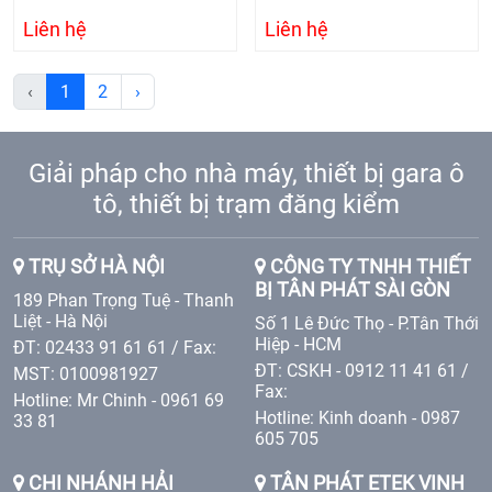
Liên hệ
Liên hệ
‹
1
2
›
Giải pháp cho nhà máy, thiết bị gara ô
tô, thiết bị trạm đăng kiểm
TRỤ SỞ HÀ NỘI
CÔNG TY TNHH THIẾT
BỊ TÂN PHÁT SÀI GÒN
189 Phan Trọng Tuệ - Thanh
Liệt - Hà Nội
Số 1 Lê Đức Thọ - P.Tân Thới
Hiệp - HCM
ĐT: 02433 91 61 61 / Fax:
ĐT: CSKH - 0912 11 41 61 /
MST: 0100981927
Fax:
Hotline: Mr Chinh - 0961 69
Hotline: Kinh doanh - 0987
33 81
605 705
CHI NHÁNH HẢI
TÂN PHÁT ETEK VINH