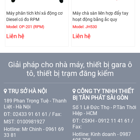
Máy phân tích khí xả động cơ
Máy chà sàn liên hợp đẩy tay
Diesel có đo RPM
hoạt động bằng ắc quy
Model: OP-201 (RPM)
Model: JH530
Liên hệ
Liên hệ
Giải pháp cho nhà máy, thiết bị gara ô
tô, thiết bị trạm đăng kiểm
TRỤ SỞ HÀ NỘI
CÔNG TY TNHH THIẾT
BỊ TÂN PHÁT SÀI GÒN
189 Phan Trọng Tuệ - Thanh
Liệt - Hà Nội
Số 1 Lê Đức Thọ - P.Tân Thới
Hiệp - HCM
ĐT: 02433 91 61 61 / Fax:
ĐT: CSKH - 0912 11 41 61 /
MST: 0100981927
Fax:
Hotline: Mr Chinh - 0961 69
Hotline: Kinh doanh - 0987
33 81