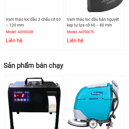
2
Vam tháo lọc dầu 3 chấu cỡ 63
Vam tháo lọc dầu bán nguyệt
– 120 mm
kẹp tự lựa cỡ 60 – 80 mm
Model: AI050038
Model: AI050076
Liên hệ
Liên hệ
Sản phẩm bán chạy