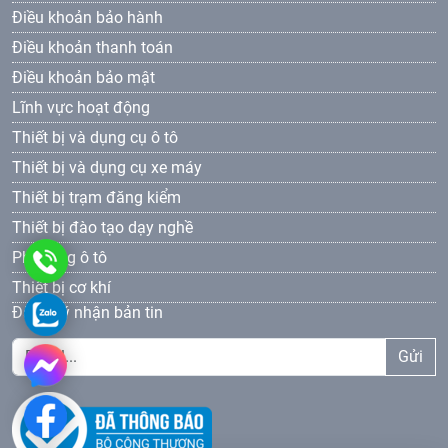
Điều khoản bảo hành
Điều khoản thanh toán
Điều khoản bảo mật
Lĩnh vực hoạt động
Thiết bị và dụng cụ ô tô
Thiết bị và dụng cụ xe máy
Thiết bị trạm đăng kiểm
Thiết bị đào tạo dạy nghề
Phụ tùng ô tô
0961
Thiết bị cơ khí
69
0961693381
Đăng ký nhận bản tin
33
Gửi
81