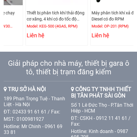
Thiết bị phân tích khí thải động
Máy phân tích khí xả động cơ
cơ xăng, 4 khí có đo tốc độ
Diesel có đo RPM
động cơ
Model: KEG-500 (4GAS, RPM)
Model: OP-201 (RPM)
Liên hệ
Liên hệ
Giải pháp cho nhà máy, thiết bị gara ô
tô, thiết bị trạm đăng kiểm
TRỤ SỞ HÀ NỘI
CÔNG TY TNHH THIẾT
BỊ TÂN PHÁT SÀI GÒN
189 Phan Trọng Tuệ - Thanh
Liệt - Hà Nội
Số 1 Lê Đức Thọ - P.Tân Thới
Hiệp - HCM
ĐT: 02433 91 61 61 / Fax:
ĐT: CSKH - 0912 11 41 61 /
MST: 0100981927
Fax:
Hotline: Mr Chinh - 0961 69
Hotline: Kinh doanh - 0987
33 81