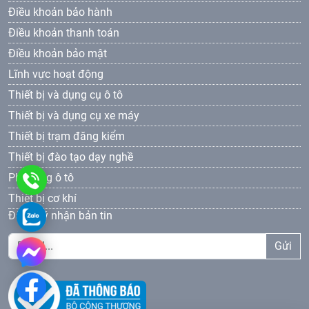
Điều khoản bảo hành
Điều khoản thanh toán
Điều khoản bảo mật
Lĩnh vực hoạt động
Thiết bị và dụng cụ ô tô
Thiết bị và dụng cụ xe máy
Thiết bị trạm đăng kiểm
Thiết bị đào tạo dạy nghề
Phụ tùng ô tô
0961
Thiết bị cơ khí
69
0961693381
Đăng ký nhận bản tin
33
Gửi
81