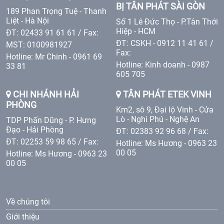
BỊ TÂN PHÁT SÀI GÒN
189 Phan Trọng Tuệ - Thanh
Liệt - Hà Nội
Số 1 Lê Đức Thọ - P.Tân Thới
Hiệp - HCM
ĐT: 02433 91 61 61 / Fax:
ĐT: CSKH - 0912 11 41 61 /
MST: 0100981927
Fax:
Hotline: Mr Chinh - 0961 69
Hotline: Kinh doanh - 0987
33 81
605 705
CHI NHÁNH HẢI
TÂN PHÁT ETEK VINH
PHÒNG
Km2, sô 9, Đại lộ Vinh - Cửa
Lò - Nghi Phú - Nghệ An
TDP Phấn Dũng - P. Hưng
Đạo - Hải Phòng
ĐT: 02383 92 96 68 / Fax:
ĐT: 02253 59 98 65 / Fax:
Hotline: Ms Hương - 0963 23
00 05
Hotline: Ms Hương - 0963 23
00 05
Về chúng tôi
Giới thiệu