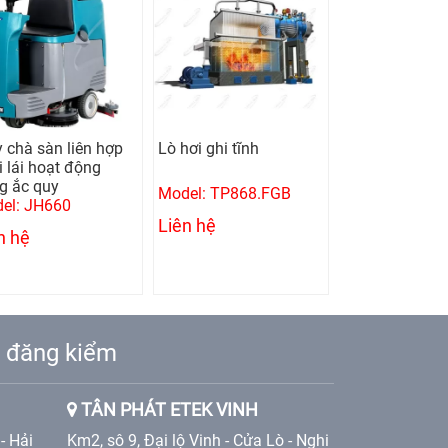
 chà sàn liên hợp
Lò hơi ghi tĩnh
Lò hơi đốt dầu 
i lái hoạt động
ống lửa
g ắc quy
Model: TP868.FGB
Model: TP868
el: JH660
Liên hệ
Liên hệ
n hệ
ạm đăng kiểm
TÂN PHÁT ETEK VINH
- Hải
Km2, sô 9, Đại lộ Vinh - Cửa Lò - Nghi