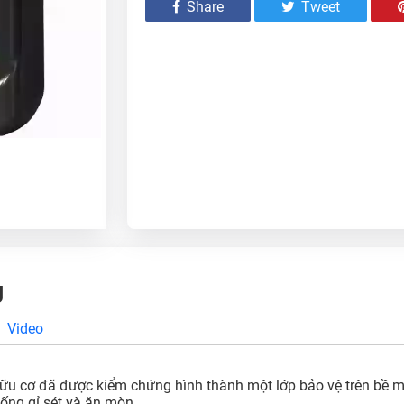
Share
Tweet
g
Video
ữu cơ đã được kiểm chứng hình thành một lớp bảo vệ trên bề m
ống gỉ sét và ăn mòn.