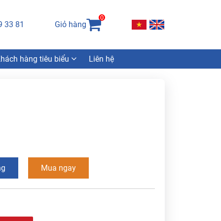
0
9 33 81
Giỏ hàng
hách hàng tiêu biểu
Liên hệ
ng
Mua ngay