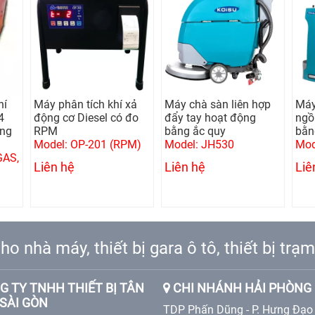
hí
Máy phân tích khí xả
Máy chà sàn liên hợp
Máy
4
động cơ Diesel có đo
đẩy tay hoạt động
ngồ
ộng
RPM
bằng ắc quy
bằn
Model: OP-201 (RPM)
Model: JH530
Mod
GAS,
Liên hệ
Liên hệ
Liê
ho nhà máy, thiết bị gara ô tô, thiết bị tr
 TY TNHH THIẾT BỊ TÂN
CHI NHÁNH HẢI PHÒNG
SÀI GÒN
TDP Phấn Dũng - P. Hưng Đạo 