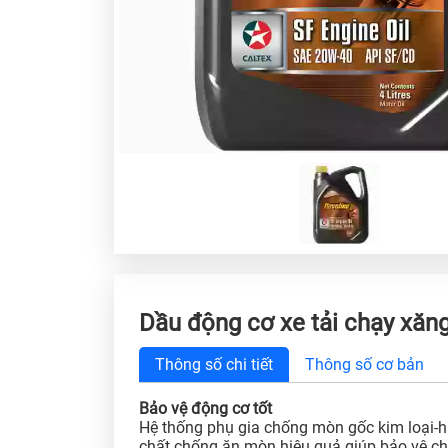
Dầu động cơ xe tải chạy xăn
Thông số chi tiết
Thông số cơ bản
Bảo vệ động cơ tốt
Hệ thống phụ gia chống mòn gốc kim loại-h
chất chống ăn mòn hiệu quả giúp bảo vệ ch