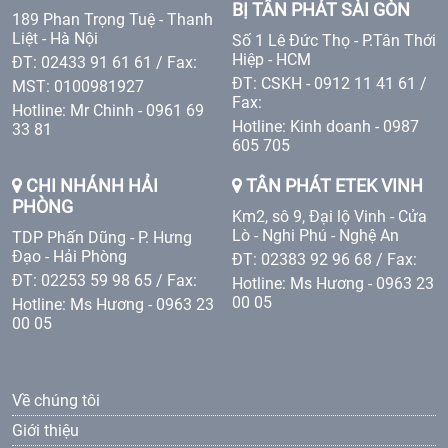
BỊ TÂN PHÁT SÀI GÒN
189 Phan Trọng Tuệ - Thanh
Liệt - Hà Nội
Số 1 Lê Đức Thọ - P.Tân Thới
Hiệp - HCM
ĐT: 02433 91 61 61 / Fax:
ĐT: CSKH - 0912 11 41 61 /
MST: 0100981927
Fax:
Hotline: Mr Chinh - 0961 69
Hotline: Kinh doanh - 0987
33 81
605 705
CHI NHÁNH HẢI
TÂN PHÁT ETEK VINH
PHÒNG
Km2, sô 9, Đại lộ Vinh - Cửa
Lò - Nghi Phú - Nghệ An
TDP Phấn Dũng - P. Hưng
Đạo - Hải Phòng
ĐT: 02383 92 96 68 / Fax:
ĐT: 02253 59 98 65 / Fax:
Hotline: Ms Hương - 0963 23
00 05
Hotline: Ms Hương - 0963 23
00 05
Về chúng tôi
Giới thiệu