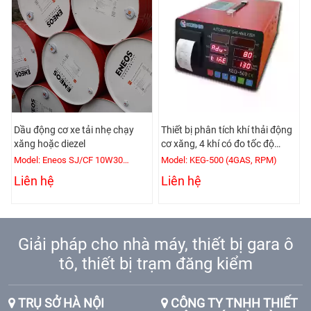
Dầu động cơ xe tải nhẹ chạy
Thiết bị phân tích khí thải động
xăng hoặc diezel
cơ xăng, 4 khí có đo tốc độ
động cơ
Model: Eneos SJ/CF 10W30
Model: KEG-500 (4GAS, RPM)
(200L/Phuy)
Liên hệ
Liên hệ
Giải pháp cho nhà máy, thiết bị gara ô
tô, thiết bị trạm đăng kiểm
TRỤ SỞ HÀ NỘI
CÔNG TY TNHH THIẾT