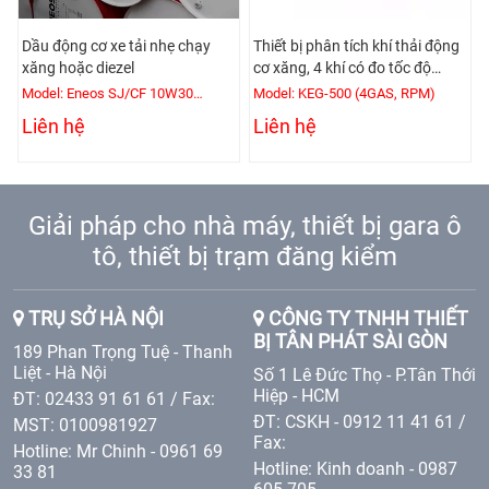
Dầu động cơ xe tải nhẹ chạy
Thiết bị phân tích khí thải động
xăng hoặc diezel
cơ xăng, 4 khí có đo tốc độ
động cơ
Model: Eneos SJ/CF 10W30
Model: KEG-500 (4GAS, RPM)
(200L/Phuy)
Liên hệ
Liên hệ
Giải pháp cho nhà máy, thiết bị gara ô
tô, thiết bị trạm đăng kiểm
TRỤ SỞ HÀ NỘI
CÔNG TY TNHH THIẾT
BỊ TÂN PHÁT SÀI GÒN
189 Phan Trọng Tuệ - Thanh
Liệt - Hà Nội
Số 1 Lê Đức Thọ - P.Tân Thới
Hiệp - HCM
ĐT: 02433 91 61 61 / Fax:
ĐT: CSKH - 0912 11 41 61 /
MST: 0100981927
Fax:
Hotline: Mr Chinh - 0961 69
Hotline: Kinh doanh - 0987
33 81