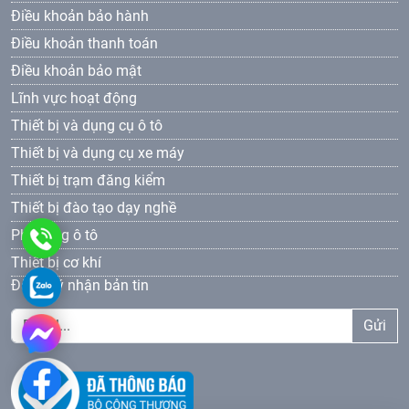
Điều khoản bảo hành
Điều khoản thanh toán
Điều khoản bảo mật
Lĩnh vực hoạt động
Thiết bị và dụng cụ ô tô
Thiết bị và dụng cụ xe máy
Thiết bị trạm đăng kiểm
Thiết bị đào tạo dạy nghề
Phụ tùng ô tô
0961
Thiết bị cơ khí
69
0961693381
Đăng ký nhận bản tin
33
Gửi
81