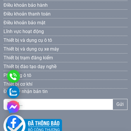
Điều khoản bảo hành
Điều khoản thanh toán
Điều khoản bảo mật
Lĩnh vực hoạt động
Thiết bị và dụng cụ ô tô
Thiết bị và dụng cụ xe máy
Thiết bị trạm đăng kiểm
Thiết bị đào tạo dạy nghề
Phụ tùng ô tô
0961
Thiết bị cơ khí
69
0961693381
Đăng ký nhận bản tin
33
Gửi
81