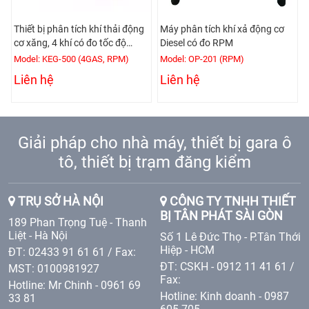
Thiết bị phân tích khí thải động
Máy phân tích khí xả động cơ
cơ xăng, 4 khí có đo tốc độ
Diesel có đo RPM
động cơ
Model: KEG-500 (4GAS, RPM)
Model: OP-201 (RPM)
Liên hệ
Liên hệ
Giải pháp cho nhà máy, thiết bị gara ô
tô, thiết bị trạm đăng kiểm
TRỤ SỞ HÀ NỘI
CÔNG TY TNHH THIẾT
BỊ TÂN PHÁT SÀI GÒN
189 Phan Trọng Tuệ - Thanh
Liệt - Hà Nội
Số 1 Lê Đức Thọ - P.Tân Thới
Hiệp - HCM
ĐT: 02433 91 61 61 / Fax:
ĐT: CSKH - 0912 11 41 61 /
MST: 0100981927
Fax:
Hotline: Mr Chinh - 0961 69
Hotline: Kinh doanh - 0987
33 81