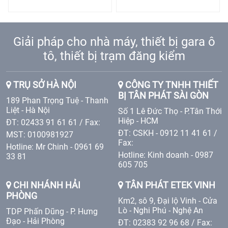
Giải pháp cho nhà máy, thiết bị gara ô
tô, thiết bị trạm đăng kiểm
TRỤ SỞ HÀ NỘI
CÔNG TY TNHH THIẾT
BỊ TÂN PHÁT SÀI GÒN
189 Phan Trọng Tuệ - Thanh
Liệt - Hà Nội
Số 1 Lê Đức Thọ - P.Tân Thới
Hiệp - HCM
ĐT: 02433 91 61 61 / Fax:
ĐT: CSKH - 0912 11 41 61 /
MST: 0100981927
Fax:
Hotline: Mr Chinh - 0961 69
Hotline: Kinh doanh - 0987
33 81
605 705
CHI NHÁNH HẢI
TÂN PHÁT ETEK VINH
PHÒNG
Km2, sô 9, Đại lộ Vinh - Cửa
Lò - Nghi Phú - Nghệ An
TDP Phấn Dũng - P. Hưng
Đạo - Hải Phòng
ĐT: 02383 92 96 68 / Fax: