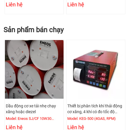
Liên hệ
Liên hệ
Sản phẩm bán chạy
Dầu động cơ xe tải nhẹ chạy
Thiết bị phân tích khí thải động
xăng hoặc diezel
cơ xăng, 4 khí có đo tốc độ
động cơ
Model: Eneos SJ/CF 10W30
Model: KEG-500 (4GAS, RPM)
(200L/Phuy)
Liên hệ
Liên hệ