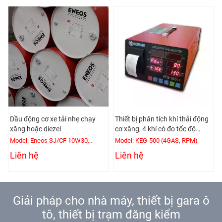
Dầu động cơ xe tải nhẹ chạy
Thiết bị phân tích khí thải động
xăng hoặc diezel
cơ xăng, 4 khí có đo tốc độ
động cơ
Model: Eneos SJ/CF 10W30
Model: KEG-500 (4GAS, RPM)
(200L/Phuy)
Liên hệ
Liên hệ
Giải pháp cho nhà máy, thiết bị gara ô
tô, thiết bị trạm đăng kiểm