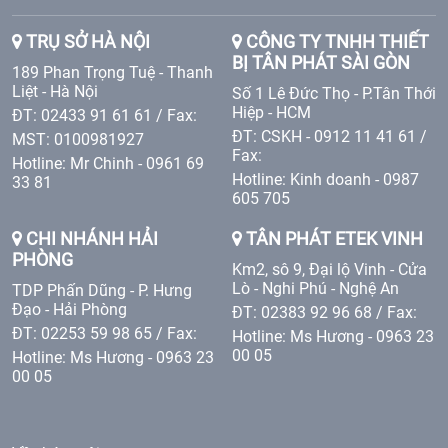
TRỤ SỞ HÀ NỘI
CÔNG TY TNHH THIẾT
BỊ TÂN PHÁT SÀI GÒN
189 Phan Trọng Tuệ - Thanh
Liệt - Hà Nội
Số 1 Lê Đức Thọ - P.Tân Thới
Hiệp - HCM
ĐT: 02433 91 61 61 / Fax:
ĐT: CSKH - 0912 11 41 61 /
MST: 0100981927
Fax:
Hotline: Mr Chinh - 0961 69
Hotline: Kinh doanh - 0987
33 81
605 705
CHI NHÁNH HẢI
TÂN PHÁT ETEK VINH
PHÒNG
Km2, sô 9, Đại lộ Vinh - Cửa
Lò - Nghi Phú - Nghệ An
TDP Phấn Dũng - P. Hưng
Đạo - Hải Phòng
ĐT: 02383 92 96 68 / Fax:
ĐT: 02253 59 98 65 / Fax:
Hotline: Ms Hương - 0963 23
00 05
Hotline: Ms Hương - 0963 23
00 05