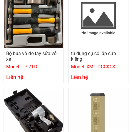
Bộ búa và đe tay sửa vỏ
tủ dụng cụ có lắp cửa
xe
kiếng
Model: TP-7TD
Model: XM-TDCCKCK
Liên hệ
Liên hệ