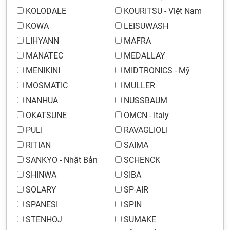
KOLODALE
KOURITSU - Việt Nam
KOWA
LEISUWASH
LIHYANN
MAFRA
MANATEC
MEDALLAY
MENIKINI
MIDTRONICS - Mỹ
MOSMATIC
MULLER
NANHUA
NUSSBAUM
OKATSUNE
OMCN - Italy
PULI
RAVAGLIOLI
RITIAN
SAIMA
SANKYO - Nhật Bản
SCHENCK
SHINWA
SIBA
SOLARY
SP-AIR
SPANESI
SPIN
STENHOJ
SUMAKE