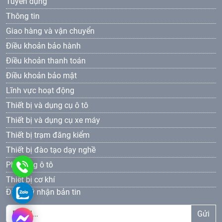
Tuyển dụng
Thông tin
Giao hàng và vận chuyển
Điều khoản bảo hành
Điều khoản thanh toán
Điều khoản bảo mật
Lĩnh vực hoạt động
Thiết bị và dụng cụ ô tô
Thiết bị và dụng cụ xe máy
Thiết bị trạm đăng kiểm
Thiết bị đào tạo dạy nghề
Phụ tùng ô tô
0961
Thiết bị cơ khí
69
0961693381
Đăng ký nhận bản tin
33
Gửi