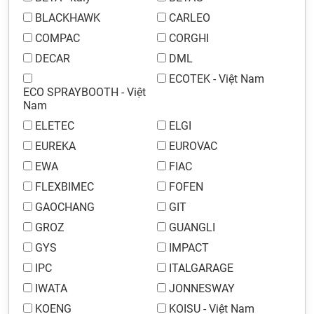
BLACKHAWK
CARLEO
COMPAC
CORGHI
DECAR
DML
ECOTEK - Việt Nam
ECO SPRAYBOOTH - Việt
Nam
ELETEC
ELGI
EUREKA
EUROVAC
EWA
FIAC
FLEXBIMEC
FOFEN
GAOCHANG
GIT
GROZ
GUANGLI
GYS
IMPACT
IPC
ITALGARAGE
IWATA
JONNESWAY
KOENG
KOISU - Việt Nam