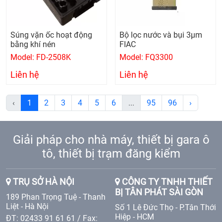
Súng vặn ốc hoạt động
Bộ lọc nước và bụi 3µm
bằng khí nén
FIAC
Model: FD-2508K
Model: FQ3300
Liên hệ
Liên hệ
‹
1
2
3
4
5
6
...
95
96
›
Giải pháp cho nhà máy, thiết bị gara ô
tô, thiết bị trạm đăng kiểm
TRỤ SỞ HÀ NỘI
CÔNG TY TNHH THIẾT
BỊ TÂN PHÁT SÀI GÒN
189 Phan Trọng Tuệ - Thanh
Liệt - Hà Nội
Số 1 Lê Đức Thọ - P.Tân Thới
Hiệp - HCM
ĐT: 02433 91 61 61 / Fax: