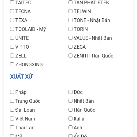
TAITEC
TÂN PHÁT ETEK
TECNA
TELWIN
TEXA
TONE - Nhật Bản
TOOLAID - Mỹ
TORIN
UNITE
VALUE - Nhật Bản
VITTO
ZECA
ZELL
ZENITH Hàn Quốc
ZHONGXING
XUẤT XỨ
Pháp
Đức
Trung Quốc
Nhật Bản
Đài Loan
Hàn Quốc
Việt Nam
Italia
Thái Lan
Anh
Mỹ
Ấn Độ