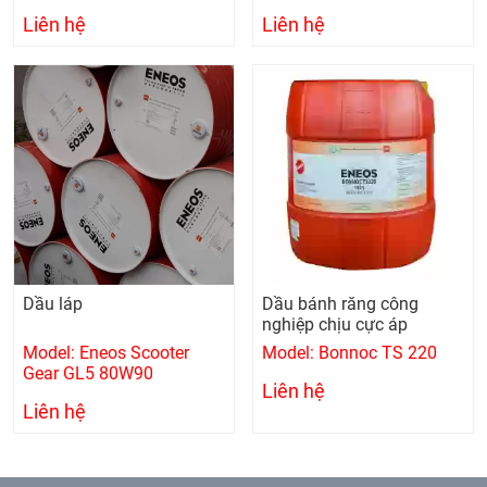
Liên hệ
Liên hệ
Dầu láp
Dầu bánh răng công
nghiệp chịu cực áp
Model: Eneos Scooter
Model: Bonnoc TS 220
Gear GL5 80W90
Liên hệ
Liên hệ