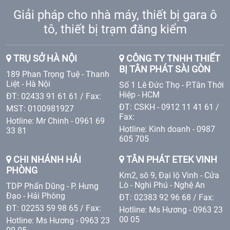
Giải pháp cho nhà máy, thiết bị gara ô
tô, thiết bị trạm đăng kiểm
TRỤ SỞ HÀ NỘI
CÔNG TY TNHH THIẾT
BỊ TÂN PHÁT SÀI GÒN
189 Phan Trọng Tuệ - Thanh
Liệt - Hà Nội
Số 1 Lê Đức Thọ - P.Tân Thới
Hiệp - HCM
ĐT: 02433 91 61 61 / Fax:
ĐT: CSKH - 0912 11 41 61 /
MST: 0100981927
Fax:
Hotline: Mr Chinh - 0961 69
Hotline: Kinh doanh - 0987
33 81
605 705
CHI NHÁNH HẢI
TÂN PHÁT ETEK VINH
PHÒNG
Km2, sô 9, Đại lộ Vinh - Cửa
Lò - Nghi Phú - Nghệ An
TDP Phấn Dũng - P. Hưng
Đạo - Hải Phòng
ĐT: 02383 92 96 68 / Fax:
ĐT: 02253 59 98 65 / Fax:
Hotline: Ms Hương - 0963 23
00 05
Hotline: Ms Hương - 0963 23