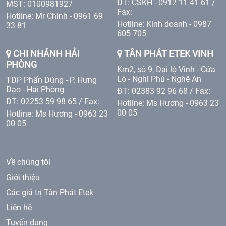
ĐT: CSKH - 0912 11 41 61 /
MST: 0100981927
Fax:
Hotline: Mr Chinh - 0961 69
Hotline: Kinh doanh - 0987
33 81
605 705
CHI NHÁNH HẢI
TÂN PHÁT ETEK VINH
PHÒNG
Km2, sô 9, Đại lộ Vinh - Cửa
Lò - Nghi Phú - Nghệ An
TDP Phấn Dũng - P. Hưng
Đạo - Hải Phòng
ĐT: 02383 92 96 68 / Fax:
ĐT: 02253 59 98 65 / Fax:
Hotline: Ms Hương - 0963 23
00 05
Hotline: Ms Hương - 0963 23
00 05
Về chúng tôi
Giới thiệu
Các giá trị Tân Phát Etek
Liên hệ
Tuyển dụng