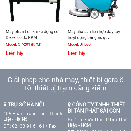
Máy phân tích khí xả động cơ
Máy chà sàn liên hợp đẩy tay
Diesel có đo RPM
hoạt động bằng ắc quy
Model: OP-201 (RPM)
Model: JH530
Liên hệ
Liên hệ
Giải pháp cho nhà máy, thiết bị gara ô
tô, thiết bị trạm đăng kiểm
TRỤ SỞ HÀ NỘI
CÔNG TY TNHH THIẾT
BỊ TÂN PHÁT SÀI GÒN
189 Phan Trọng Tuệ - Thanh
Liệt - Hà Nội
Số 1 Lê Đức Thọ - P.Tân Thới
Hiệp - HCM
ĐT: 02433 91 61 61 / Fax: