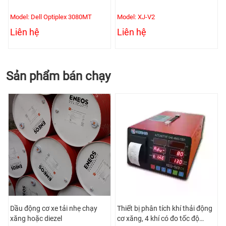
Model: Dell Optiplex 3080MT
Model: XJ-V2
Liên hệ
Liên hệ
Sản phẩm bán chạy
Dầu động cơ xe tải nhẹ chạy
Thiết bị phân tích khí thải động
xăng hoặc diezel
cơ xăng, 4 khí có đo tốc độ