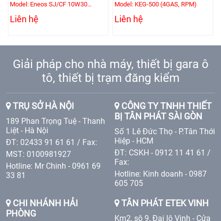
động cơ
Model: Eneos SJ/CF 10W30
Model: KEG-500 (4GAS, RPM)
(200L/Phuy)
Liên hệ
Liên hệ
Giải pháp cho nhà máy, thiết bị gara ô
tô, thiết bị trạm đăng kiểm
TRỤ SỞ HÀ NỘI
CÔNG TY TNHH THIẾT
BỊ TÂN PHÁT SÀI GÒN
189 Phan Trọng Tuệ - Thanh
Liệt - Hà Nội
Số 1 Lê Đức Thọ - P.Tân Thới
Hiệp - HCM
ĐT: 02433 91 61 61 / Fax:
ĐT: CSKH - 0912 11 41 61 /
MST: 0100981927
Fax:
Hotline: Mr Chinh - 0961 69
Hotline: Kinh doanh - 0987
33 81
605 705
CHI NHÁNH HẢI
TÂN PHÁT ETEK VINH
PHÒNG
Km2, sô 9, Đại lộ Vinh - Cửa