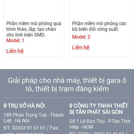
Phần mềm mô phỏng quá
Phần mềm mô phỏng các
trình tháo, lắp, tạo chân
bộ biến đổi công suất.
cho linh kiện SMD.
Model: 2
Model: 1
Liên hệ
Liên hệ
Giải pháp cho nhà máy, thiết bị gara ô
tô, thiết bị trạm đăng kiểm
TRỤ SỞ HÀ NỘI
CÔNG TY TNHH THIẾT
BỊ TÂN PHÁT SÀI GÒN
189 Phan Trọng Tuệ - Thanh
Liệt - Hà Nội
Số 1 Lê Đức Thọ - P.Tân Thới
Hiệp - HCM
ĐT: 02433 91 61 61 / Fax: