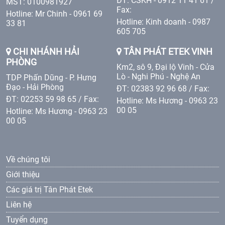
ĐT: CSKH - 0912 11 41 61 /
MST: 0100981927
Fax:
Hotline: Mr Chinh - 0961 69
Hotline: Kinh doanh - 0987
33 81
605 705
CHI NHÁNH HẢI
TÂN PHÁT ETEK VINH
PHÒNG
Km2, sô 9, Đại lộ Vinh - Cửa
Lò - Nghi Phú - Nghệ An
TDP Phấn Dũng - P. Hưng
Đạo - Hải Phòng
ĐT: 02383 92 96 68 / Fax:
ĐT: 02253 59 98 65 / Fax:
Hotline: Ms Hương - 0963 23
00 05
Hotline: Ms Hương - 0963 23
00 05
Về chúng tôi
Giới thiệu
Các giá trị Tân Phát Etek
Liên hệ
Tuyển dụng