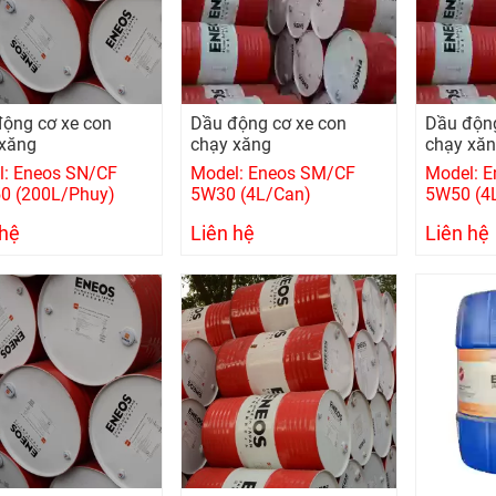
ộng cơ xe con
Dầu động cơ xe con
Dầu động
 xăng
chạy xăng
chạy xă
l: Eneos SN/CF
Model: Eneos SM/CF
Model: 
0 (200L/Phuy)
5W30 (4L/Can)
5W50 (4
 hệ
Liên hệ
Liên hệ