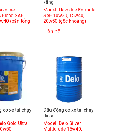
xăng
avoline
Model: Havoline Formula
c Blend SAE
SAE 10w30, 15w40,
w40 (bán tổng
20w50 (gốc khoáng)
Liên hệ
 cơ xe tải chạy
Dầu động cơ xe tải chạy
diesel
elo Gold Ultra
Model: Delo Silver
20w50
Multigrade 15w40,