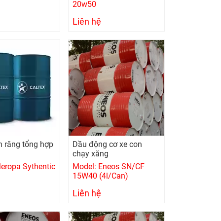
20w50
Liên hệ
 răng tổng hợp
Dầu động cơ xe con
chạy xăng
eropa Sythentic
Model: Eneos SN/CF
15W40 (4l/Can)
Liên hệ