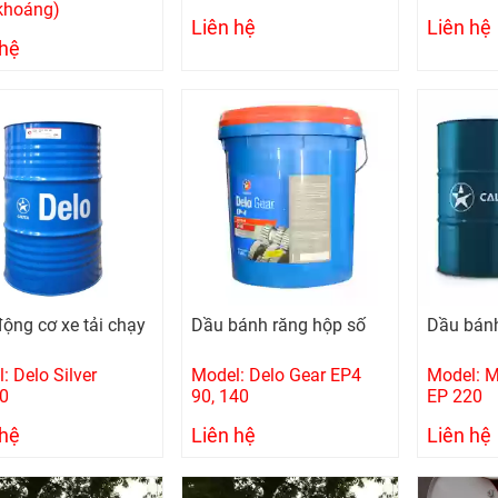
khoáng)
Liên hệ
Liên hệ
 hệ
ộng cơ xe tải chạy
Dầu bánh răng hộp số
Dầu bánh
l
: Delo Silver
Model: Delo Gear EP4
Model: M
0
90, 140
EP 220
 hệ
Liên hệ
Liên hệ