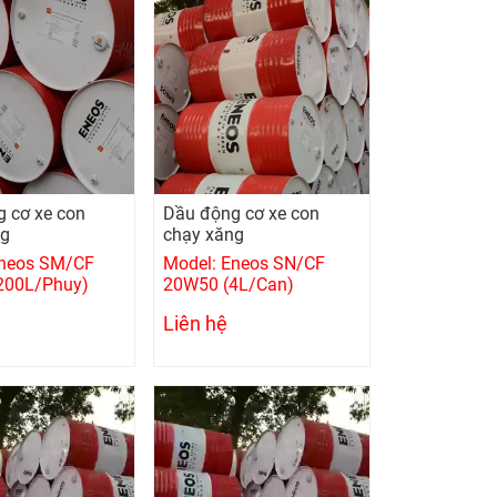
 cơ xe con
Dầu động cơ xe con
ng
chạy xăng
Eneos SM/CF
Model: Eneos SN/CF
200L/Phuy)
20W50 (4L/Can)
Liên hệ