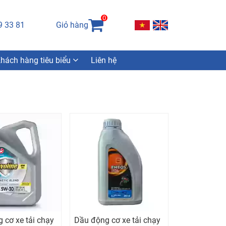
0
9 33 81
Giỏ hàng
hách hàng tiêu biểu
Liên hệ
 cơ xe tải chạy
Dầu động cơ xe tải chạy