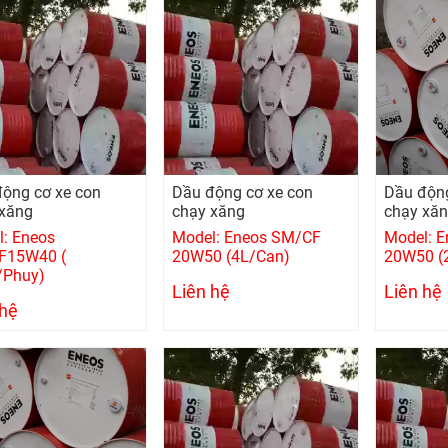
ộng cơ xe con
Dầu động cơ xe con
Dầu động
 xăng
chạy xăng
chạy xă
: Eneos
Model: Eneos SM/CF
Model: 
F15W40 (
20W50 (4L/Can)
20W50 (
/Phuy)
Liên hệ
Liên hệ
 hệ