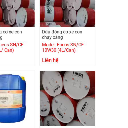
 cơ xe con
Dầu động cơ xe con
ng
chạy xăng
Eneos SN/CF
Model: Eneos SN/CF
L/ Can)
10W30 (4L/Can)
Liên hệ