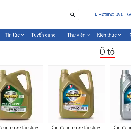
Hotline: 0961 6
Tin tức
Tuyển dụng
Thư viện
Kiến thức
K
Ô tô
ộng cơ xe tải chạy
Dầu động cơ xe tải chạy
Dầu động