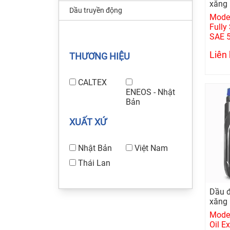
xăng
Dầu truyền động
Model
Fully
SAE 5
Liên
THƯƠNG HIỆU
CALTEX
ENEOS - Nhật
Bản
XUẤT XỨ
Nhật Bản
Việt Nam
Thái Lan
Dầu đ
xăng
Model
Oil E