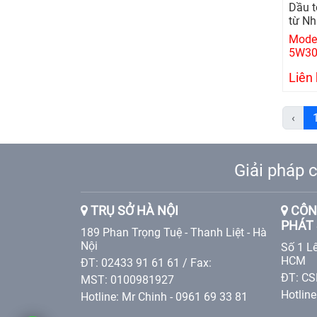
Dầu t
từ Nh
Model
5W30
Liên
‹
Giải pháp c
TRỤ SỞ HÀ NỘI
CÔNG
PHÁT 
189 Phan Trọng Tuệ - Thanh Liệt - Hà
Nội
Số 1 Lê
HCM
ĐT: 02433 91 61 61 / Fax:
ĐT: CS
MST: 0100981927
Hotlin
Hotline: Mr Chinh - 0961 69 33 81