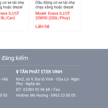
 cơ xe tải nhẹ
Dầu động cơ xe tải nhẹ
g hoặc diezel
chạy xăng hoặc diezel
neos SJ/CF
Model: Eneos SJ/CF
18L/Can)
20W50 (200L/Phuy)
Liên hệ
ạm đăng kiểm
TÂN PHÁT ETEK VINH
- Hải
Km2, sô 9, Đại lộ Vinh - Cửa Lò - Nghi
Phú - Nghệ An
ĐT: 02383 92 96 68 / Fax:
00 05
Hotline: Ms Hương - 0963 23 00 05