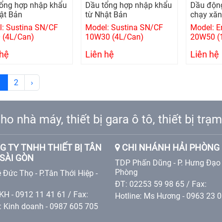
ổng hợp nhập khẩu
Dầu tổng hợp nhập khẩu
Dầu động
ật Bản
từ Nhật Bản
chạy xăn
: Sustina SN/CF
Model: Sustina SN/CF
Model: E
 (4L/Can)
10W30 (4L/Can)
20W50 (
 hệ
Liên hệ
Liên hệ
1
2
›
ho nhà máy, thiết bị gara ô tô, thiết bị tr
 TY TNHH THIẾT BỊ TÂN
CHI NHÁNH HẢI PHÒNG
SÀI GÒN
TDP Phấn Dũng - P. Hưng Đạo 
Phòng
 Đức Thọ - P.Tân Thới Hiệp -
ĐT: 02253 59 98 65 / Fax:
KH - 0912 11 41 61 / Fax:
Hotline: Ms Hương - 0963 23 
e: Kinh doanh - 0987 605 705