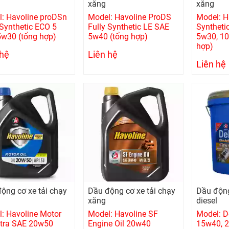
xăng
xăng
: Havoline proDSn
Model: Havoline ProDS
Model: H
 Synthetic ECO 5
Fully Synthetic LE SAE
Syntheti
w30 (tổng hợp)
5w40 (tổng hợp)
5w30, 10
hợp)
 hệ
Liên hệ
Liên hệ
ộng cơ xe tải chạy
Dầu động cơ xe tải chạy
Dầu động
xăng
diesel
: Havoline Motor
Model: Havoline SF
Model: D
xtra SAE 20w50
Engine Oil 20w40
15w40, 