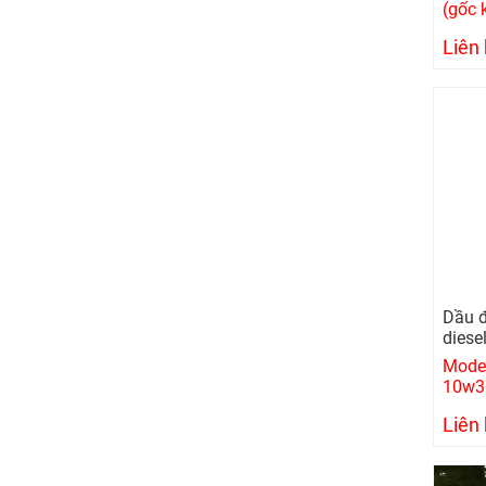
(gốc 
Liên
Dầu đ
diese
Model
10w3
Liên