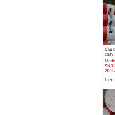
Dầu đ
chạy
Model
SN/C
200L
Liên